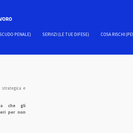
AVORO
O SCUDO PENALE)
SERVIZI (LE TUE DIFESE)
COSA RISCHI (PE
 strategica e
ssa che gli
ieri per non