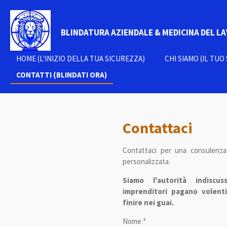
Vai
al
BLINDATURA AZIENDALE & MEDICINA DEL L
contenuto
principale
HOME (L'INIZIO DELLA TUA SICUREZZA)
CHI SIAMO (IL TU
CONTATTI (BLINDATI ORA)
Contattaci
Contattaci per una consulenza
personalizzata.
Siamo l'autorità indiscu
imprenditori pagano volent
finire nei guai.
Nome *